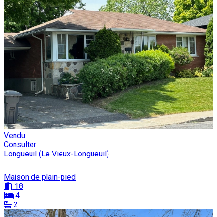
Vendu
Consulter
Longueuil (Le Vieux-Longueuil)
Maison de plain-pied
18
4
2