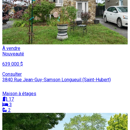
À vendre
Nouveauté
639 000 $
Consulter
3840 Rue Jean-Guy-Samson Longueuil (Saint-Hubert)
Maison à étages
17
3
2