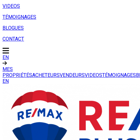
VIDEOS
TÉMOIGNAGES
BLOGUES
CONTACT
EN
MES
PROPRIÉTÉS
ACHETEURS
VENDEURS
VIDEOS
TÉMOIGNAGES
B
EN