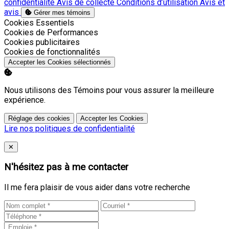
confidentialité
Avis de collecte
Conditions d’utilisation
Avis et
avis
Gérer mes témoins
Activer
Cookies Essentiels
Activer
Cookies de Performances
Activer
Cookies publicitaires
Activer
Cookies de fonctionnalités
Accepter les Cookies sélectionnés
Nous utilisons des Témoins pour vous assurer la meilleure
expérience.
Réglage des cookies
Accepter les Cookies
Lire nos politiques de confidentialité
Close
✕
N'hésitez pas à me contacter
Il me fera plaisir de vous aider dans votre recherche