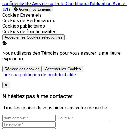
confidentialité
Avis de collecte
Conditions d’utilisation
Avis et
avis
Gérer mes témoins
Activer
Cookies Essentiels
Activer
Cookies de Performances
Activer
Cookies publicitaires
Activer
Cookies de fonctionnalités
Accepter les Cookies sélectionnés
Nous utilisons des Témoins pour vous assurer la meilleure
expérience.
Réglage des cookies
Accepter les Cookies
Lire nos politiques de confidentialité
Close
✕
N'hésitez pas à me contacter
Il me fera plaisir de vous aider dans votre recherche