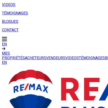
VIDEOS
TÉMOIGNAGES
BLOGUES
CONTACT
EN
MES
PROPRIÉTÉS
ACHETEURS
VENDEURS
VIDEOS
TÉMOIGNAGES
B
EN