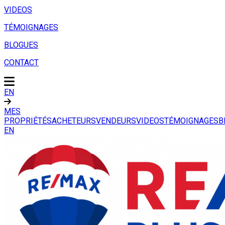
VIDEOS
TÉMOIGNAGES
BLOGUES
CONTACT
EN
MES
PROPRIÉTÉS
ACHETEURS
VENDEURS
VIDEOS
TÉMOIGNAGES
B
EN