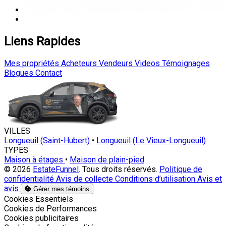
Liens Rapides
Mes propriétés
Acheteurs
Vendeurs
Videos
Témoignages
Blogues
Contact
VILLES
Longueuil (Saint-Hubert)
•
Longueuil (Le Vieux-Longueuil)
TYPES
Maison à étages
•
Maison de plain-pied
© 2026
EstateFunnel
. Tous droits réservés.
Politique de
confidentialité
Avis de collecte
Conditions d’utilisation
Avis et
avis
Gérer mes témoins
Activer
Cookies Essentiels
Activer
Cookies de Performances
Activer
Cookies publicitaires