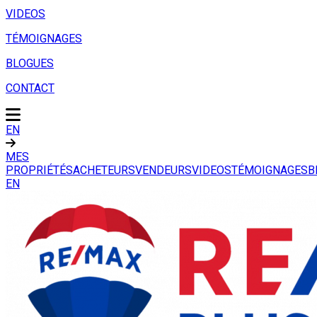
VIDEOS
TÉMOIGNAGES
BLOGUES
CONTACT
EN
MES
PROPRIÉTÉS
ACHETEURS
VENDEURS
VIDEOS
TÉMOIGNAGES
B
EN