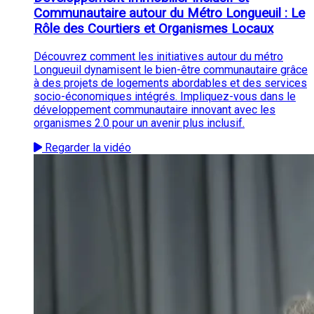
Communautaire autour du Métro Longueuil : Le
Rôle des Courtiers et Organismes Locaux
Découvrez comment les initiatives autour du métro
Longueuil dynamisent le bien-être communautaire grâce
à des projets de logements abordables et des services
socio-économiques intégrés. Impliquez-vous dans le
développement communautaire innovant avec les
organismes 2.0 pour un avenir plus inclusif.
Regarder la vidéo