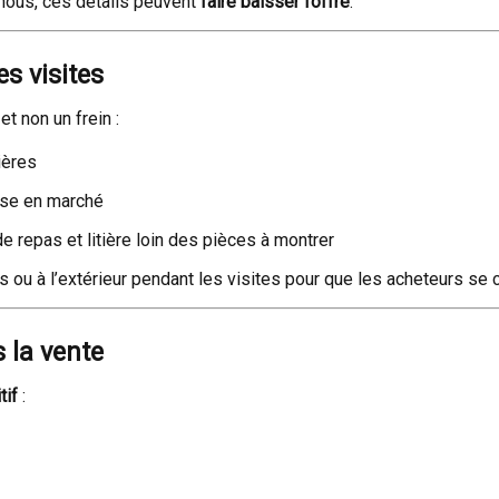
nous, ces détails peuvent
faire baisser l’offre
.
s visites
t non un frein :
ières
ise en marché
e repas et litière loin des pièces à montrer
u à l’extérieur pendant les visites pour que les acheteurs se 
s la vente
tif
: