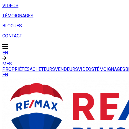
VIDEOS
TÉMOIGNAGES
BLOGUES
CONTACT
EN
MES
PROPRIÉTÉS
ACHETEURS
VENDEURS
VIDEOS
TÉMOIGNAGES
B
EN