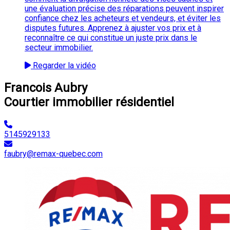
une évaluation précise des réparations peuvent inspirer
confiance chez les acheteurs et vendeurs, et éviter les
disputes futures. Apprenez à ajuster vos prix et à
reconnaître ce qui constitue un juste prix dans le
secteur immobilier.
Regarder la vidéo
Francois Aubry
Courtier immobilier résidentiel
5145929133
faubry@remax-quebec.com