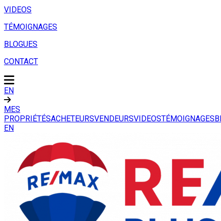
VIDEOS
TÉMOIGNAGES
BLOGUES
CONTACT
EN
MES
PROPRIÉTÉS
ACHETEURS
VENDEURS
VIDEOS
TÉMOIGNAGES
B
EN