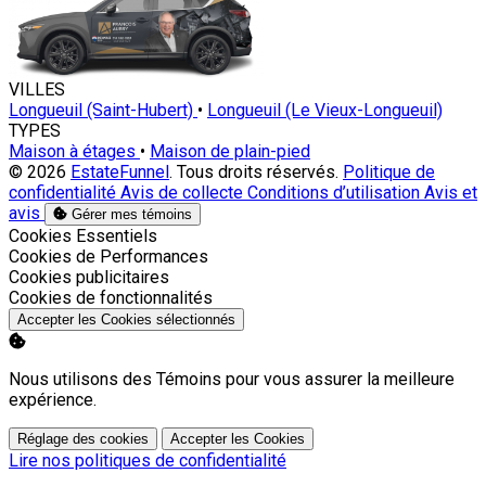
VILLES
Longueuil (Saint-Hubert)
•
Longueuil (Le Vieux-Longueuil)
TYPES
Maison à étages
•
Maison de plain-pied
© 2026
EstateFunnel
. Tous droits réservés.
Politique de
confidentialité
Avis de collecte
Conditions d’utilisation
Avis et
avis
Gérer mes témoins
Activer
Cookies Essentiels
Activer
Cookies de Performances
Activer
Cookies publicitaires
Activer
Cookies de fonctionnalités
Accepter les Cookies sélectionnés
Nous utilisons des Témoins pour vous assurer la meilleure
expérience.
Réglage des cookies
Accepter les Cookies
Lire nos politiques de confidentialité