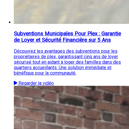
Subventions Municipales Pour Plex : Garantie
de Loyer et Sécurité Financière sur 5 Ans
Découvrez les avantages des subventions pour les
propriétaires de plex, garantissant cinq ans de loyer
sécurisé tout en aidant à loger des familles dans des
quartiers accueillants. Une solution immédiate et
bénéfique pour la communauté.
Regarder la vidéo