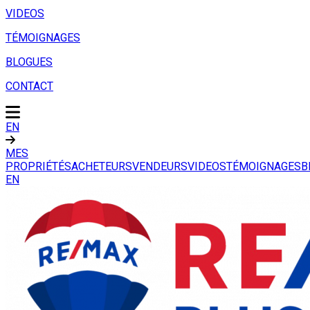
VIDEOS
TÉMOIGNAGES
BLOGUES
CONTACT
EN
MES
PROPRIÉTÉS
ACHETEURS
VENDEURS
VIDEOS
TÉMOIGNAGES
B
EN