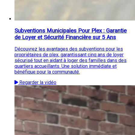
Subventions Municipales Pour Plex : Garantie
de Loyer et Sécurité Financière sur 5 Ans
Découvrez les avantages des subventions pour les
propriétaires de plex, garantissant cinq ans de loyer
sécurisé tout en aidant à loger des familles dans des
quartiers accueillants. Une solution immédiate et
bénéfique pour la communauté.
Regarder la vidéo