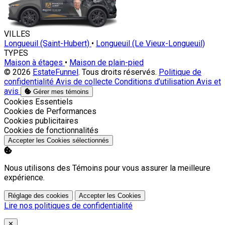
VILLES
Longueuil (Saint-Hubert)
•
Longueuil (Le Vieux-Longueuil)
TYPES
Maison à étages
•
Maison de plain-pied
© 2026
EstateFunnel
. Tous droits réservés.
Politique de
confidentialité
Avis de collecte
Conditions d’utilisation
Avis et
avis
Gérer mes témoins
Activer
Cookies Essentiels
Activer
Cookies de Performances
Activer
Cookies publicitaires
Activer
Cookies de fonctionnalités
Accepter les Cookies sélectionnés
Nous utilisons des Témoins pour vous assurer la meilleure
expérience.
Réglage des cookies
Accepter les Cookies
Lire nos politiques de confidentialité
Close
✕