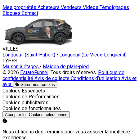
Mes propriétés
Acheteurs
Vendeurs
Videos
Témoignages
Blogues
Contact
VILLES
Longueuil (Saint-Hubert)
•
Longueuil (Le Vieux-Longueuil)
TYPES
Maison à étages
•
Maison de plain-pied
© 2026
EstateFunnel
. Tous droits réservés.
Politique de
confidentialité
Avis de collecte
Conditions d’utilisation
Avis et
avis
Gérer mes témoins
Activer
Cookies Essentiels
Activer
Cookies de Performances
Activer
Cookies publicitaires
Activer
Cookies de fonctionnalités
Accepter les Cookies sélectionnés
Nous utilisons des Témoins pour vous assurer la meilleure
expérience.