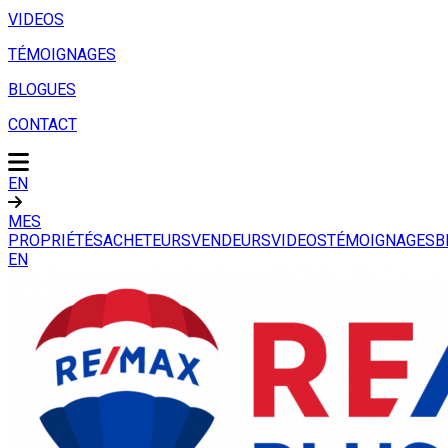
VIDEOS
TÉMOIGNAGES
BLOGUES
CONTACT
EN
MES
PROPRIÉTÉS
ACHETEURS
VENDEURS
VIDEOS
TÉMOIGNAGES
B
EN