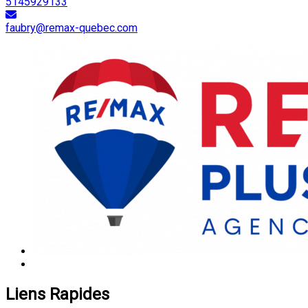
5145929133
faubry@remax-quebec.com
Liens Rapides