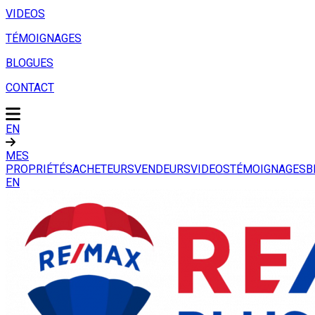
VIDEOS
TÉMOIGNAGES
BLOGUES
CONTACT
EN
MES
PROPRIÉTÉS
ACHETEURS
VENDEURS
VIDEOS
TÉMOIGNAGES
B
EN