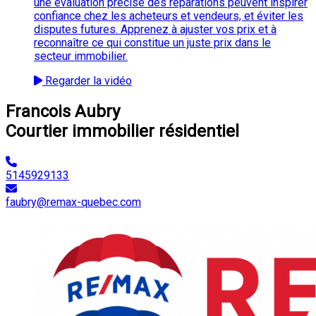
une évaluation précise des réparations peuvent inspirer
confiance chez les acheteurs et vendeurs, et éviter les
disputes futures. Apprenez à ajuster vos prix et à
reconnaître ce qui constitue un juste prix dans le
secteur immobilier.
Regarder la vidéo
Francois Aubry
Courtier immobilier résidentiel
5145929133
faubry@remax-quebec.com