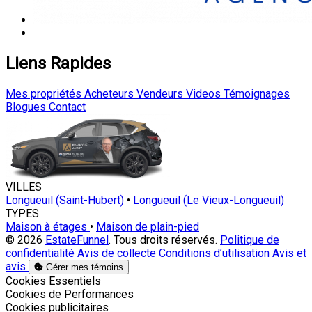
Liens Rapides
Mes propriétés
Acheteurs
Vendeurs
Videos
Témoignages
Blogues
Contact
VILLES
Longueuil (Saint-Hubert)
•
Longueuil (Le Vieux-Longueuil)
TYPES
Maison à étages
•
Maison de plain-pied
© 2026
EstateFunnel
. Tous droits réservés.
Politique de
confidentialité
Avis de collecte
Conditions d’utilisation
Avis et
avis
Gérer mes témoins
Activer
Cookies Essentiels
Activer
Cookies de Performances
Activer
Cookies publicitaires