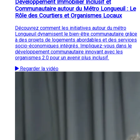
Développement Immobilier Inclusif et
Communautaire autour du Métro Longueuil : Le
Rôle des Courtiers et Organismes Locaux
Découvrez comment les initiatives autour du métro
Longueuil dynamisent le bien-être communautaire grâce
à des projets de logements abordables et des services
socio-économiques intégrés. Impliquez-vous dans le
développement communautaire innovant avec les
organismes 2.0 pour un avenir plus inclusif.
Regarder la vidéo