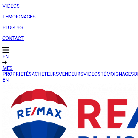
VIDEOS
TÉMOIGNAGES
BLOGUES
CONTACT
EN
MES
PROPRIÉTÉS
ACHETEURS
VENDEURS
VIDEOS
TÉMOIGNAGES
B
EN