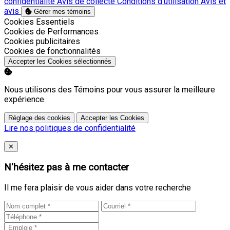
confidentialité
Avis de collecte
Conditions d’utilisation
Avis et
avis
Gérer mes témoins
Activer
Cookies Essentiels
Activer
Cookies de Performances
Activer
Cookies publicitaires
Activer
Cookies de fonctionnalités
Accepter les Cookies sélectionnés
Nous utilisons des Témoins pour vous assurer la meilleure
expérience.
Réglage des cookies
Accepter les Cookies
Lire nos politiques de confidentialité
Close
✕
N'hésitez pas à me contacter
Il me fera plaisir de vous aider dans votre recherche