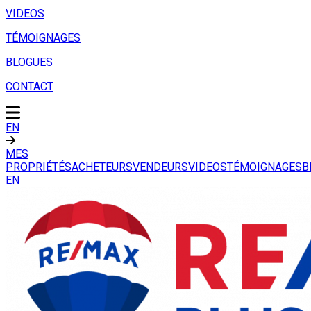
VIDEOS
TÉMOIGNAGES
BLOGUES
CONTACT
EN
MES
PROPRIÉTÉS
ACHETEURS
VENDEURS
VIDEOS
TÉMOIGNAGES
B
EN