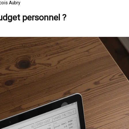
cois Aubry
udget personnel ?