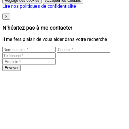
Réglage des cookies
Accepter les Cookies
Lire nos politiques de confidentialité
Close
✕
N'hésitez pas à me contacter
Il me fera plaisir de vous aider dans votre recherche
Envoyer