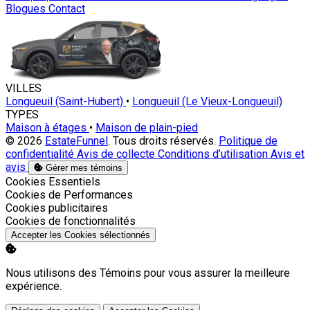
Blogues
Contact
VILLES
Longueuil (Saint-Hubert)
•
Longueuil (Le Vieux-Longueuil)
TYPES
Maison à étages
•
Maison de plain-pied
© 2026
EstateFunnel
. Tous droits réservés.
Politique de
confidentialité
Avis de collecte
Conditions d’utilisation
Avis et
avis
Gérer mes témoins
Activer
Cookies Essentiels
Activer
Cookies de Performances
Activer
Cookies publicitaires
Activer
Cookies de fonctionnalités
Accepter les Cookies sélectionnés
Nous utilisons des Témoins pour vous assurer la meilleure
expérience.