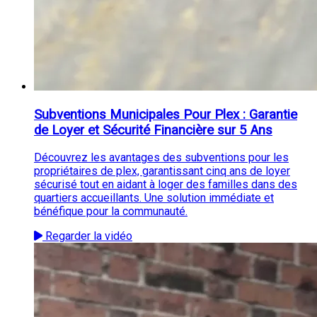
Subventions Municipales Pour Plex : Garantie
de Loyer et Sécurité Financière sur 5 Ans
Découvrez les avantages des subventions pour les
propriétaires de plex, garantissant cinq ans de loyer
sécurisé tout en aidant à loger des familles dans des
quartiers accueillants. Une solution immédiate et
bénéfique pour la communauté.
Regarder la vidéo