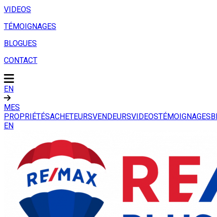
VIDEOS
TÉMOIGNAGES
BLOGUES
CONTACT
EN
MES
PROPRIÉTÉS
ACHETEURS
VENDEURS
VIDEOS
TÉMOIGNAGES
B
EN