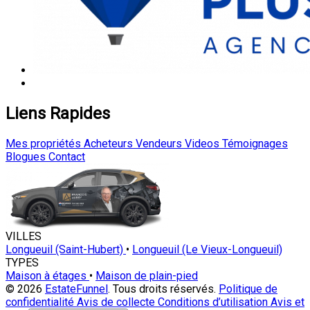
Liens Rapides
Mes propriétés
Acheteurs
Vendeurs
Videos
Témoignages
Blogues
Contact
VILLES
Longueuil (Saint-Hubert)
•
Longueuil (Le Vieux-Longueuil)
TYPES
Maison à étages
•
Maison de plain-pied
© 2026
EstateFunnel
. Tous droits réservés.
Politique de
confidentialité
Avis de collecte
Conditions d’utilisation
Avis et