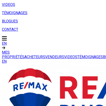
VIDEOS
TÉMOIGNAGES
BLOGUES
CONTACT
EN
MES
PROPRIÉTÉS
ACHETEURS
VENDEURS
VIDEOS
TÉMOIGNAGES
B
EN