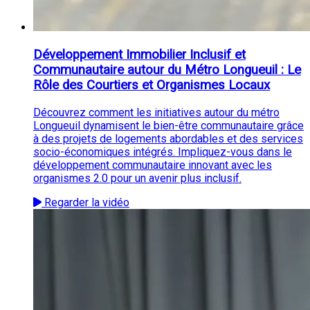
Développement Immobilier Inclusif et
Communautaire autour du Métro Longueuil : Le
Rôle des Courtiers et Organismes Locaux
Découvrez comment les initiatives autour du métro
Longueuil dynamisent le bien-être communautaire grâce
à des projets de logements abordables et des services
socio-économiques intégrés. Impliquez-vous dans le
développement communautaire innovant avec les
organismes 2.0 pour un avenir plus inclusif.
Regarder la vidéo