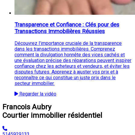
Transparence et Confiance : Clés pour des
Transactions Immobilières Réussies
Découvrez l'importance cruciale de la transparence
dans les transactions immobilières. Comprenez
comment la divulgation honnête des vices cachés et
une évaluation précise des réparations peuvent inspirer
confiance chez les acheteurs et vendeurs, et éviter les
disputes futures. Apprenez à ajuster vos prix et à
reconnaître ce qui constitue un juste prix dans le
secteur immobilier.
Regarder la vidéo
Francois Aubry
Courtier immobilier résidentiel
5145929133