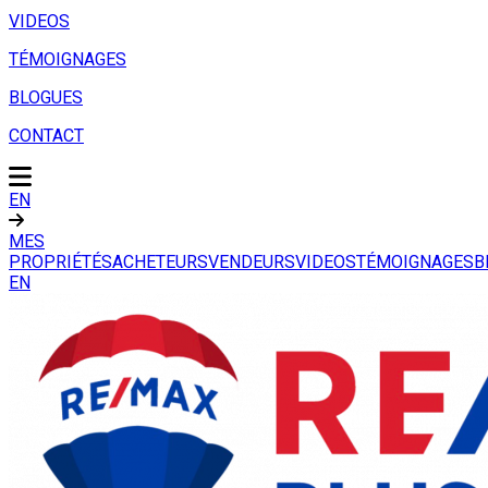
VIDEOS
TÉMOIGNAGES
BLOGUES
CONTACT
EN
MES
PROPRIÉTÉS
ACHETEURS
VENDEURS
VIDEOS
TÉMOIGNAGES
B
EN