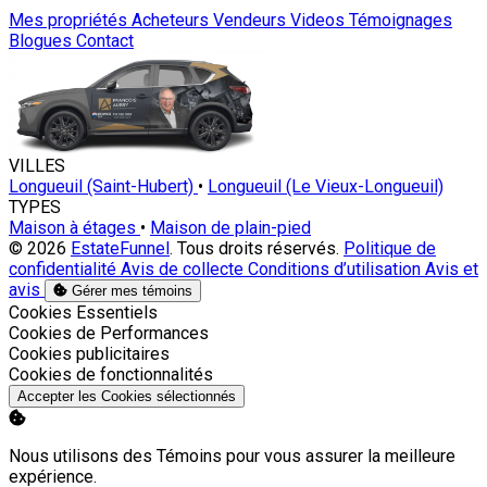
Mes propriétés
Acheteurs
Vendeurs
Videos
Témoignages
Blogues
Contact
VILLES
Longueuil (Saint-Hubert)
•
Longueuil (Le Vieux-Longueuil)
TYPES
Maison à étages
•
Maison de plain-pied
© 2026
EstateFunnel
. Tous droits réservés.
Politique de
confidentialité
Avis de collecte
Conditions d’utilisation
Avis et
avis
Gérer mes témoins
Activer
Cookies Essentiels
Activer
Cookies de Performances
Activer
Cookies publicitaires
Activer
Cookies de fonctionnalités
Accepter les Cookies sélectionnés
Nous utilisons des Témoins pour vous assurer la meilleure
expérience.