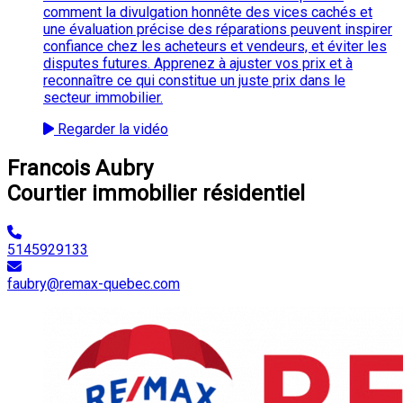
comment la divulgation honnête des vices cachés et
une évaluation précise des réparations peuvent inspirer
confiance chez les acheteurs et vendeurs, et éviter les
disputes futures. Apprenez à ajuster vos prix et à
reconnaître ce qui constitue un juste prix dans le
secteur immobilier.
Regarder la vidéo
Francois Aubry
Courtier immobilier résidentiel
5145929133
faubry@remax-quebec.com