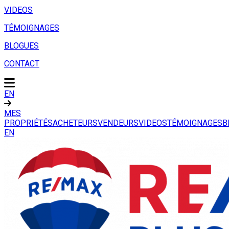
VIDEOS
TÉMOIGNAGES
BLOGUES
CONTACT
EN
MES
PROPRIÉTÉS
ACHETEURS
VENDEURS
VIDEOS
TÉMOIGNAGES
B
EN