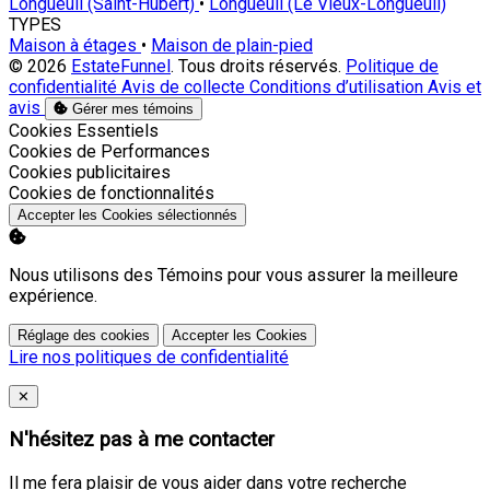
Longueuil (Saint-Hubert)
•
Longueuil (Le Vieux-Longueuil)
TYPES
Maison à étages
•
Maison de plain-pied
© 2026
EstateFunnel
. Tous droits réservés.
Politique de
confidentialité
Avis de collecte
Conditions d’utilisation
Avis et
avis
Gérer mes témoins
Activer
Cookies Essentiels
Activer
Cookies de Performances
Activer
Cookies publicitaires
Activer
Cookies de fonctionnalités
Accepter les Cookies sélectionnés
Nous utilisons des Témoins pour vous assurer la meilleure
expérience.
Réglage des cookies
Accepter les Cookies
Lire nos politiques de confidentialité
Close
✕
N'hésitez pas à me contacter
Il me fera plaisir de vous aider dans votre recherche