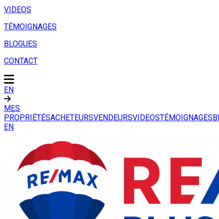
VIDEOS
TÉMOIGNAGES
BLOGUES
CONTACT
EN
MES
PROPRIÉTÉS
ACHETEURS
VENDEURS
VIDEOS
TÉMOIGNAGES
B
EN