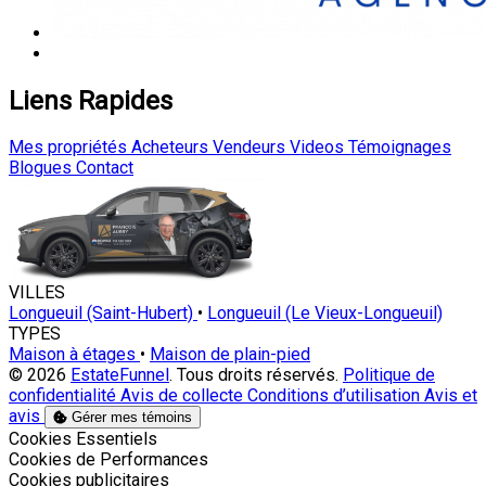
Liens Rapides
Mes propriétés
Acheteurs
Vendeurs
Videos
Témoignages
Blogues
Contact
VILLES
Longueuil (Saint-Hubert)
•
Longueuil (Le Vieux-Longueuil)
TYPES
Maison à étages
•
Maison de plain-pied
© 2026
EstateFunnel
. Tous droits réservés.
Politique de
confidentialité
Avis de collecte
Conditions d’utilisation
Avis et
avis
Gérer mes témoins
Activer
Cookies Essentiels
Activer
Cookies de Performances
Activer
Cookies publicitaires